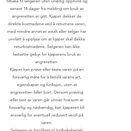
tilbake til selgeren uten unødig opphold og
senest 14 dager fra melding om bruk av
angreretten er gitt. Kjøper dekker de
direkte kostnadene ved å returnere varen,
med mindre annet er avtalt eller selger har
unnlatt å opplyse om at kjøper skal dekke
returkostnadene. Selgeren kan ikke
fastsette gebyr for kjøperens bruk av
angreretten.
Kjøper kan prøve eller teste varen på en
forsvarlig måte for å fastslå varens art,
egenskaper og funksjon, uten at
angreretten faller bort. Dersom prøving
eller test av varen går utover hva som er
forsvarlig og nødvendig, kan kjøperen bli
ansvarlig for eventuell redusert verdi på
varen.
Selgeren er forpliktet til å tilbakebetale