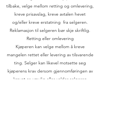
tilbake, velge mellom retting og omlevering,
kreve prisavslag, kreve avtalen hevet
og/eller kreve erstatning fra selgeren.
Reklamasjon til selgeren bør skje skriftlig.
Retting eller omlevering
Kjøperen kan velge mellom å kreve
mangelen rettet eller levering av tilsvarende
ting. Selger kan likevel motsette seg
kjøperens krav dersom gjennomføringen av
kravet er umulig eller volder selgeren
urimelige kostnader. Retting eller
omlevering skal foretas innen rimelig tid.
Selger har i utgangspunktet ikke rett til å
foreta mer enn to avhjelpsforsøk for samme
mangel.
Prisavslag
Kjøper kan kreve et passende prisavslag