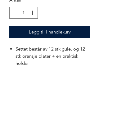
Legg til i handlekurv
Settet består av 12 stk gule, og 12
stk oransje plater + en praktisk
holder
Kan brukes både utendørs og
innendørs
Produsert i sklisikkert materiale
Inkludert praktisk holder for
transport og oppbevaring