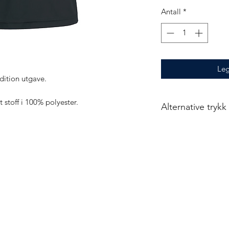
Antall
*
Leg
dition utgave.
t stoff i 100% polyester.
Alternative trykk
Alt 6: Frontlogo - n
Alt 7: Frontlogo +