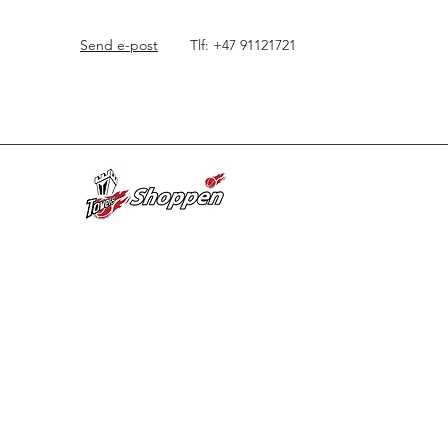
Send e-post
Tlf: +47 91121721