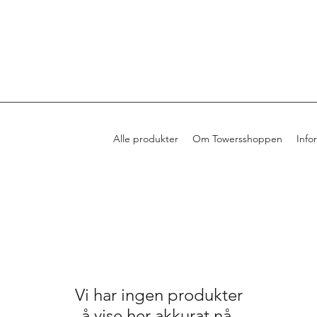
Alle produkter
Om Towersshoppen
Info
Vi har ingen produkter
å vise her akkurat nå.